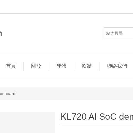
首頁
關於
硬體
軟體
聯絡我們
mo board
KL720 AI SoC de