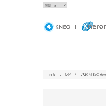
首頁
/
硬體
/
KL720 AI SoC de