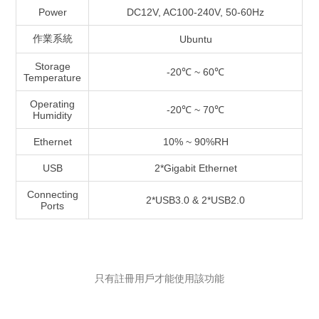
Power
DC12V, AC100-240V, 50-60Hz
作業系統
Ubuntu
Storage
-20℃ ~ 60℃
Temperature
Operating
-20℃ ~ 70℃
Humidity
Ethernet
10% ~ 90%RH
USB
2*Gigabit Ethernet
Connecting
2*USB3.0 & 2*USB2.0
Ports
只有註冊用戶才能使用該功能