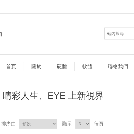
首頁
關於
硬體
軟體
聯絡我們
睛彩人生、EYE 上新視界
排序由
顯示
每頁