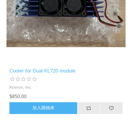
Cooler for Dual KL720 module
Kneron, Inc.
$850.00
加入購物車