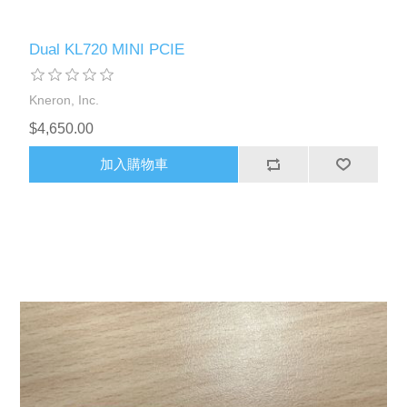
Dual KL720 MINI PCIE
Kneron, Inc.
$4,650.00
加入購物車