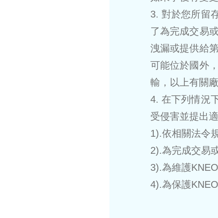
3. 對於您所
了為完成交易
洩漏或提供給
可能位於國外
輸，以上有關
4. 在下列情
受侵害並提出
1).依相關法
2).為完成交
3).為維護KN
4).為保護K