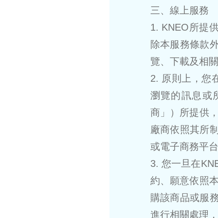
三、線上服務
1. KNEO所
除本服務條款外
覽、下載及相
2. 原則上，
瀏覽的訊息或
商」）所提供
廠商依照其所制
或電子商務平
3. 您一旦在
約、願意依照
購該商品或服務
進行相關處理