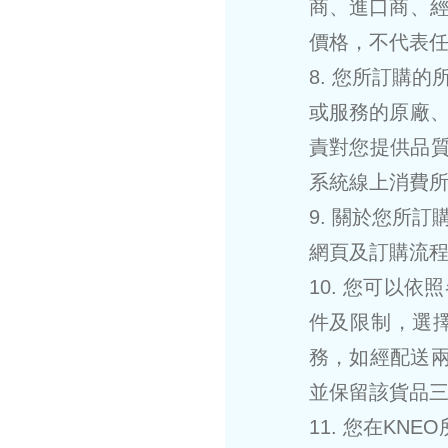
商、進口商、
價格，不代表
8. 您所訂購
或服務的原廠
責對您提供品質
系統線上消費
9. 關於您所
網頁及訂購流
10. 您可以
件及限制，選
務，如經配送兩
並保留該貨品
11. 您在K