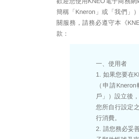
歡迎您使用KNEO電子商務網
簡稱「Kneron」或「我們」
關服務，請務必遵守本《KN
款：
一、使用者
1. 如果您要在
（申請Knero
戶」）設立後，
您所自行設定之
行消費。
2. 請您務必