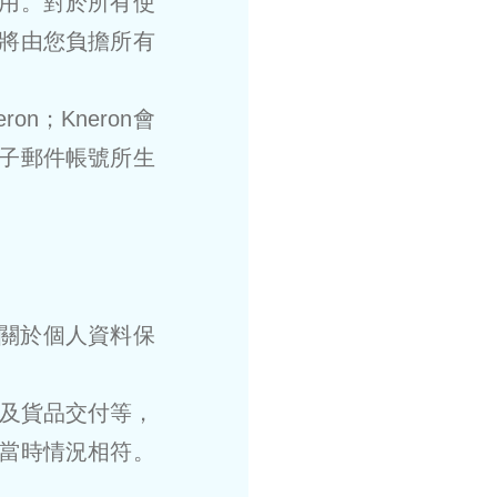
用。對於所有使
將由您負擔所有
n；Kneron會
子郵件帳號所生
。關於個人資料保
款及貨品交付等，
當時情況相符。