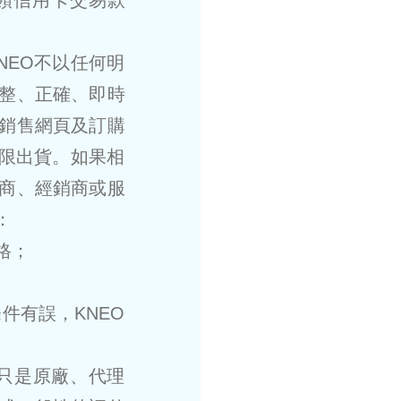
領信用卡交易款
NEO不以任何明
整、正確、即時
銷售網頁及訂購
上限出貨。如果相
商、經銷商或服
：
格；
件有誤，KNEO
。
都只是原廠、代理