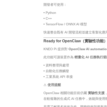
開發者可使用：
• Python
• C++
• TensorFlow / ONNX AI 模型
快速整合既有 AI 開發流程並建立客製化應
Ready for OpenClaw（實驗性功能
KNEO Pi 提供對
OpenClaw AI automatio
此功能可讓裝置作為
輕量化 AI 任務執行
• 資料整理與處理
• 自動化任務觸發
• 工業系統 API 串接
⚠
使用提醒
OpenClaw 相關功能目前仍屬
實驗性支援
在較複雜的生成式 AI 任務中，效能與使
若需了解更多技術文件、開發指南與最新