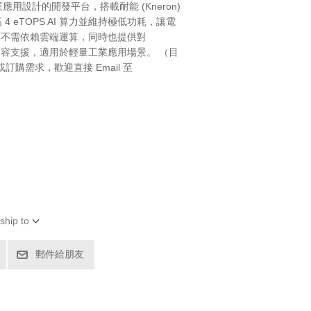
工業應用設計的開發平台，搭載耐能 (Kneron)
4 eTOPS AI 算力並維持極低功耗，讓電
行而不需依賴雲端運算，同時也提供對
實驗性相容支援，適用於輕量工業應用場景。 （目
購需求，歡迎直接 Email 至
ship to
郵件給朋友