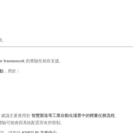
用。
）
n framework
的實驗性相容支援。
節點
，用於：
，建議主要應用於
智慧製造等工業自動化場景中的輕量任務流程
。
用體驗可能會因系統配置而有所限制。
資訊，請前往
KNEO Pi 文件中心
。