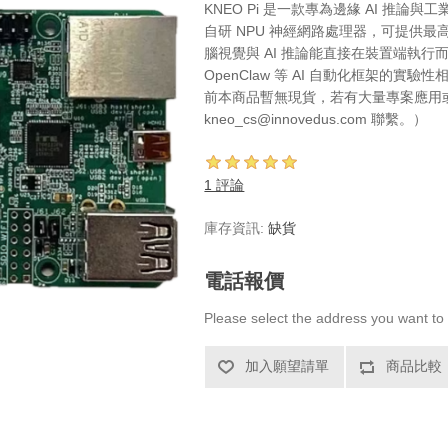
KNEO Pi 是一款專為邊緣 AI 推論與
自研 NPU 神經網路處理器，可提供最高 
腦視覺與 AI 推論能直接在裝置端執
OpenClaw 等 AI 自動化框架的
前本商品暫無現貨，若有大量專案應用或訂
kneo_cs@innovedus.com 聯繫。）
1 評論
庫存資訊:
缺貨
電話報價
Please select the address you want to 
加入願望請單
商品比較