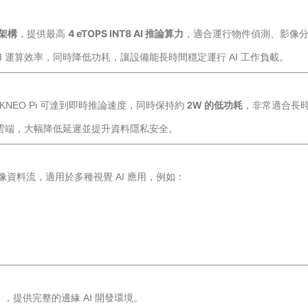
速架構
，提供最高
4 eTOPS INT8 AI 推論算力
，適合運行物
件偵測、影像分
 AI 運算效率，同時降低功耗，讓設備能長時間穩定運行 AI 工作負載。
KNEO Pi 可達到即時推論速度，同時保持約
2W 的低功耗
，非常適合長時
傳雲端，大幅降低延遲並提升資料隱私安全。
路影像資料流，適用於多種視覺 AI 應用，例如：
）
，提供完整的邊緣 AI 開發環境。