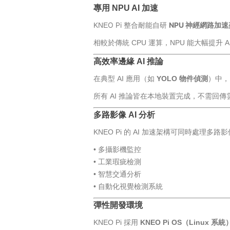
專用 NPU AI 加速
O Pi 整合耐能自研
NPU 神經網路加
KNE
相較於傳統 CPU 運算，NPU 能大幅提升
高效率邊緣 AI 推論
在典型 AI 應用（如
YOLO 物件偵測
）中，
所有 AI 推論皆在本地裝置完成，不需回
多路影像 AI 分析
KNEO Pi 的 AI 加速架構可同時處理多
• 多攝影機監控
• 工業瑕疵檢測
• 智慧交通分析
• 自動化視覺檢測系統
彈性開發環境
KNEO Pi 採用
KNEO Pi OS（Linux 系統