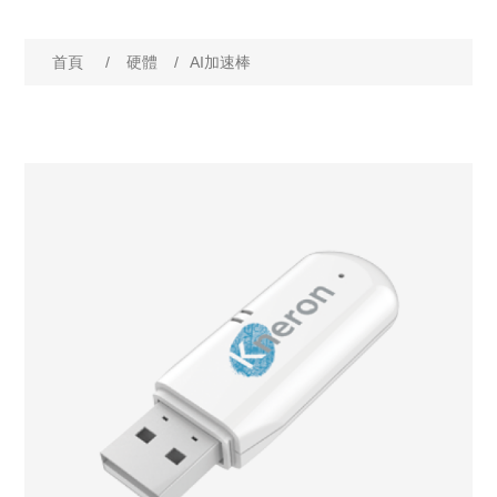
首頁
/
硬體
/
AI加速棒