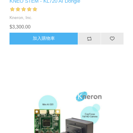
KNEO STEM - KL720 AI Dongle
Kneron, Inc.
$3,300.00
加入購物車