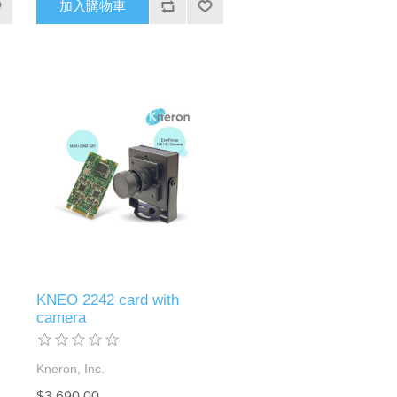
加入購物車
KNEO 2242 card with
camera
Kneron, Inc.
$3,690.00