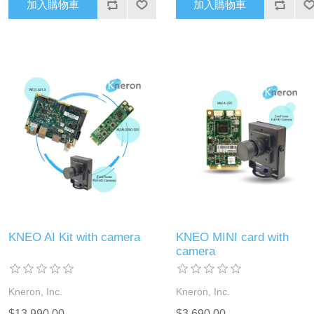
加入購物車
加入購物車
KNEO AI Kit with camera
KNEO MINI card with
camera
Kneron, Inc.
Kneron, Inc.
$13,990.00
$3,690.00